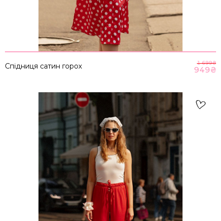
1 699
₴
Спідниця сатин горох
949
₴