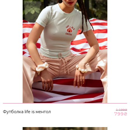
1 199
₴
Футболка life is ментол
799
₴