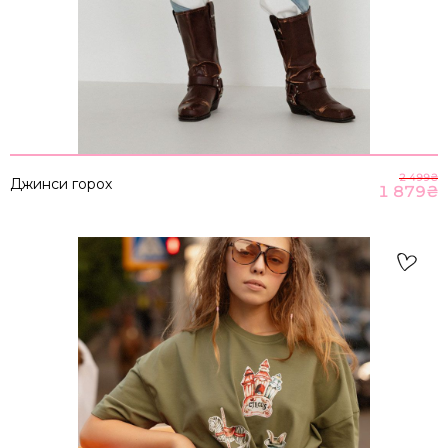
НА ГОЛОВНУ
2 499
₴
Джинси горох
1 879
₴
ВІДПРАВИТИ