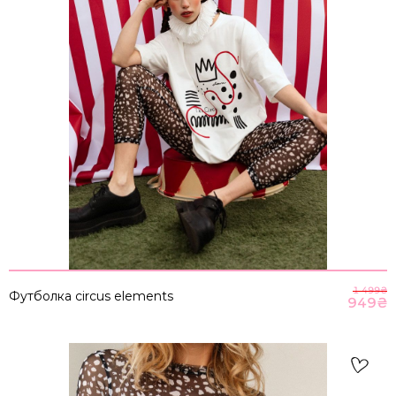
1 499
₴
Футболка circus elements
949
₴