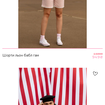
1 699
₴
Шорти льон бабл гам
949
₴