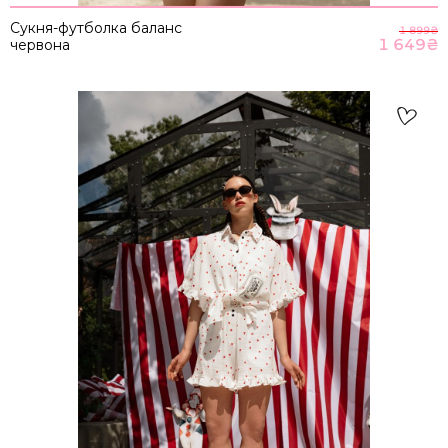
Сукня-футболка баланс
1 899
₴
1 649
₴
червона