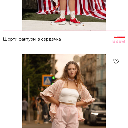
1 299
₴
Шорти фактурні в сердечка
899
₴