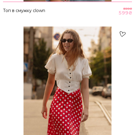
899
₴
Топ в смужку clown
599
₴