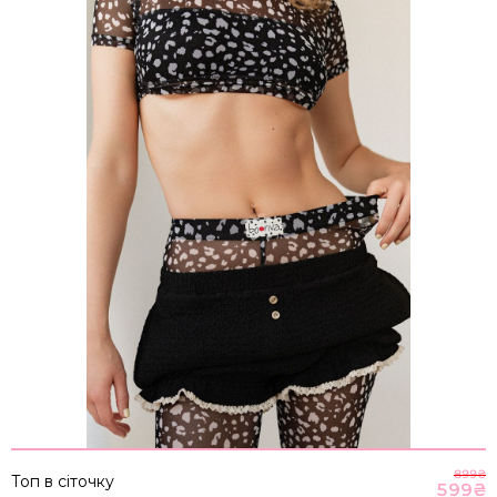
899
₴
Топ в сіточку
599
₴