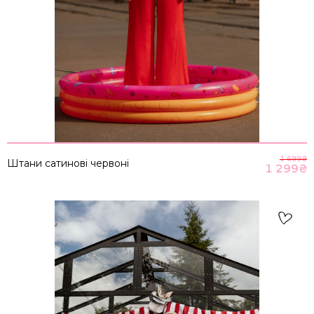
1 699
₴
Штани сатинові червоні
1 299
₴