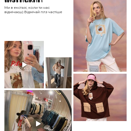
Ми в екстазі, коли ти нас
відмічаєш) Відмічай плз частіше