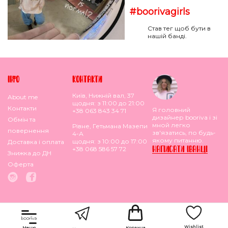
#boorivagirls
Став тег щоб бути в
нашій банді.
IНФО
КОНТАКТИ
Київ, Нижній вал, 37
About me
щодня: з 11:00 до 21:00
Контакти
Я головний
+38 063 843 34 71
дизайнер booriva і зі
Обмiн та
мной легко
Рівне, Гетьмана Мазепи
повернення
зв'язатись, по будь-
4-А
якому питанню.
щодня: з 10:00 до 17:00
Доставка i оплата
НАПИСАТИ IВАНЦI
+38 068 586 57 72
Знижка до ДН
Оферта
Wishlist
Корзина
Меню