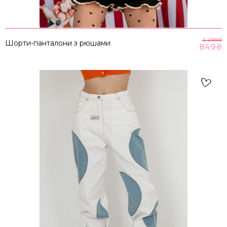
1 299
₴
Шорти-панталони з рюшами
849
₴
НАПИСАТИ IВАНЦI
ТВІЙ ТАЄМНИЙ СПИСОК БАЖАНЬ