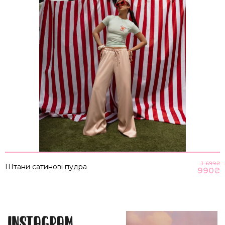
1 699
₴
Штани сатинові пудра
990
₴
Instagram