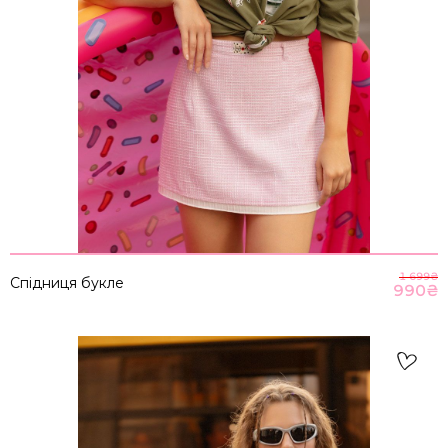
1 699
₴
Спідниця букле
990
₴