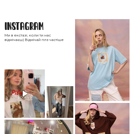
Instagram
Ми в екстазі, коли ти нас
відмічаєш) Відмічай плз частіше
НА ГОЛОВНУ
ВІДПРАВИТИ