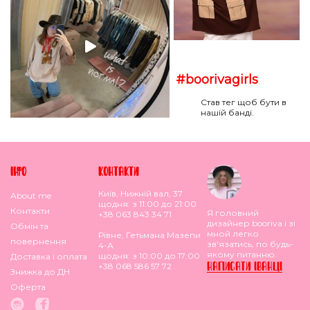
#boorivagirls
Став тег щоб бути в
нашій банді.
IНФО
КОНТАКТИ
Київ, Нижній вал, 37
About me
щодня: з 11:00 до 21:00
Контакти
Я головний
+38 063 843 34 71
дизайнер booriva і зі
Обмiн та
мной легко
Рівне, Гетьмана Мазепи
повернення
зв'язатись, по будь-
4-А
якому питанню.
щодня: з 10:00 до 17:00
Доставка i оплата
НАПИСАТИ IВАНЦI
+38 068 586 57 72
Знижка до ДН
Оферта