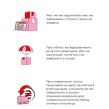
Речі, які ви надсилаєте нам, ми
забираємо з пошти 2 рази на
тиждень.
При обміні, ми відправляємо
річ в той самий день, або на
наступний, після того як
забрали її з пошти.
При поверненні, гроші
приходять на карту протягом 5
НАПИСАТИ IВАНЦI
робочих днів, з моменту як ми
забрали річ з пошти і
отримали реквізити для
ТВІЙ ТАЄМНИЙ СПИСОК БАЖАНЬ
повернення (комісію банку,
сплачує покупець).