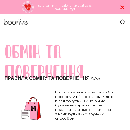
×
sale! знижки! sale! знижки! sale!
знижки! тут
ОБМIН ТА
ПОВЕРНЕННЯ
ПРАВИЛА ОБМІНУ ТА ПОВЕРНЕННЯ
Ви легко можете обміняти або
повернути річ протягом 14 днів
після покупки, якщо річ не
була ув використанні і не
пралася. Для цього зв'яжіться
з нами будь-яким зручним
способом.