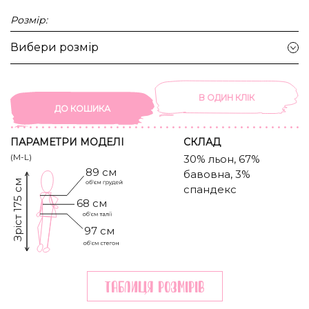
Розмір:
Вибери розмір
В ОДИН КЛIК
ДО КОШИКА
ПАРАМЕТРИ МОДЕЛІ
CКЛАД
(M-L)
30% льон, 67%
89 см
бавовна, 3%
Зріст 175 см
спандекс
68 см
97 см
Таблиця розмiрiв