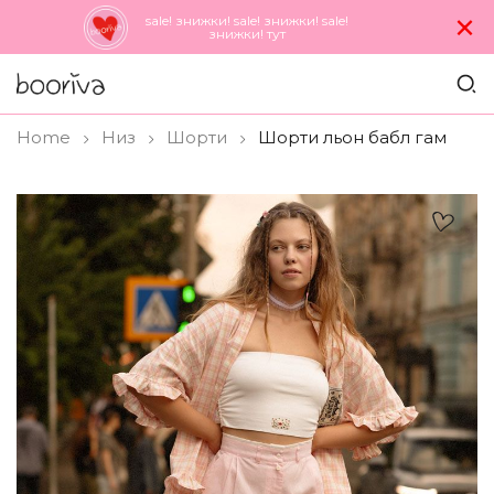
×
sale! знижки! sale! знижки! sale!
знижки! тут
Home
Низ
Шорти
Шорти льон бабл гам