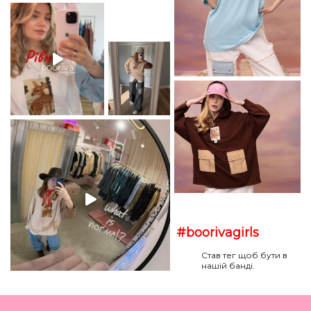
#boorivagirls
Став тег щоб бути в
нашій банді.