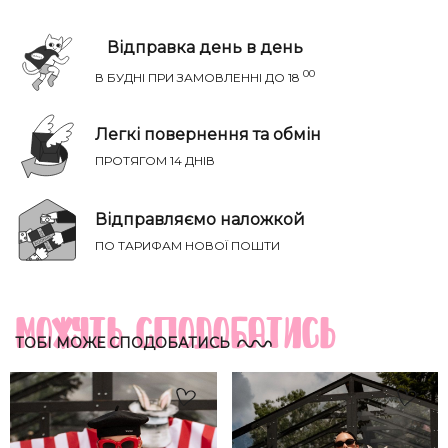
Відправка день в день
00
В БУДНІ ПРИ ЗАМОВЛЕННІ ДО 18
Легкі повернення та обмін
ПРОТЯГОМ 14 ДНІВ
Відправляємо наложкой
НАПИСАТИ IВАНЦI
ПО ТАРИФАМ НОВОЇ ПОШТИ
Річ ідеально сяде на параметри:
ТВІЙ ТАЄМНИЙ СПИСОК БАЖАНЬ
Груди
Талія
Бедра
Розмір
Можуть сподобатись
(см)
(см)
(см)
ТОБІ МОЖЕ СПОДОБАТИСЬ
XS-S
81-85
60-65
88-93
S-M
85-89
65-70
93-98