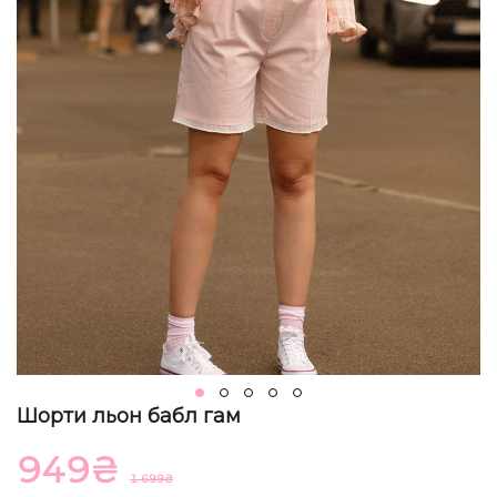
Шорти льон бабл гам
949
₴
1 699
₴