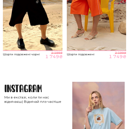
2 199
₴
2 199
₴
Шорти подовжені чорні
Шорти подовжені
1 749
₴
1 749
₴
Instagram
Ми в екстазі, коли ти нас
відмічаєш) Відмічай плз частіше