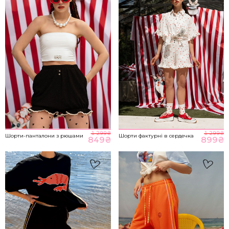
M-L
89-93
70-76
98-104
НА ГОЛОВНУ
*розміри вказані в сантиметрах
ВІДПРАВИТИ
Розмір речі
1 299
₴
1 299
₴
Шорти-панталони з рюшами
Шорти фактурні в сердечка
849
₴
899
₴