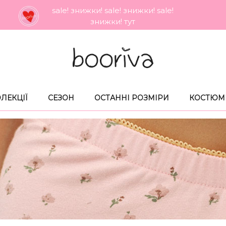
sale! знижки! sale! знижки! sale!
знижки! тут
ЛЕКЦIЇ
СЕЗОН
ОСТАННI РОЗМIРИ
КОСТЮМ