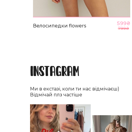
599
₴
Велосипедки flowers
799
₴
Instagram
Ми в екстазі, коли ти нас відмічаєш)
Відмічай плз частіше