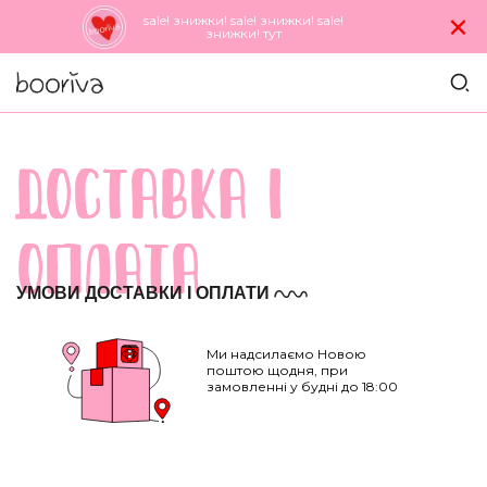
×
sale! знижки! sale! знижки! sale!
знижки! тут
ДОСТАВКА I
ОПЛАТА
УМОВИ ДОСТАВКИ І ОПЛАТИ
Ми надсилаємо Новою
поштою щодня, при
замовленні у будні до 18:00