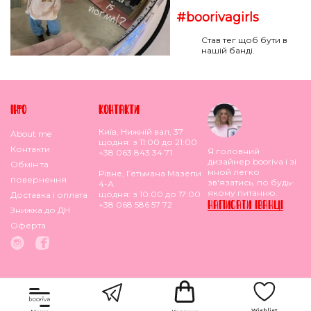
#boorivagirls
Став тег щоб бути в
нашій банді.
IНФО
КОНТАКТИ
Київ, Нижній вал, 37
About me
щодня: з 11:00 до 21:00
Контакти
Я головний
+38 063 843 34 71
дизайнер booriva і зі
Обмiн та
мной легко
Рівне, Гетьмана Мазепи
повернення
зв'язатись, по будь-
4-А
якому питанню.
щодня: з 10:00 до 17:00
Доставка i оплата
НАПИСАТИ IВАНЦI
+38 068 586 57 72
Знижка до ДН
Оферта
Wishlist