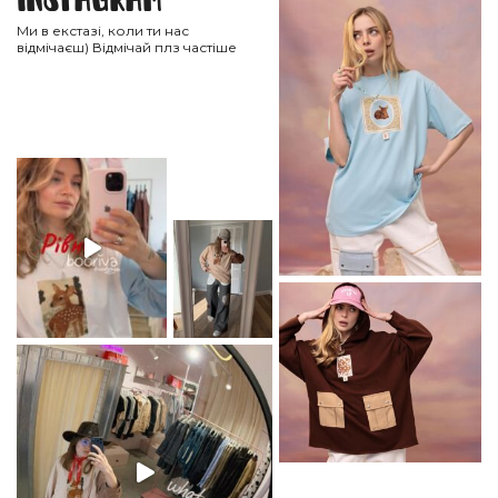
Ми в екстазі, коли ти нас
відмічаєш) Відмічай плз частіше
НА ГОЛОВНУ
ВІДПРАВИТИ