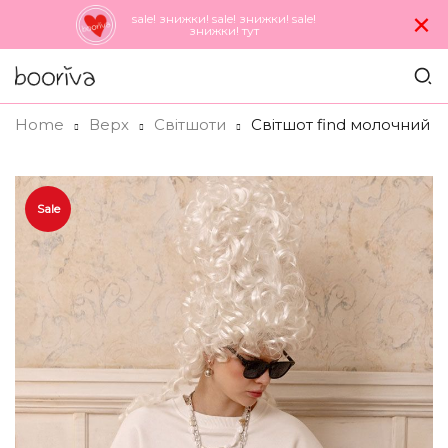
×
sale! знижки! sale! знижки! sale!
знижки! тут
Home
Верх
Світшоти
Світшот find молочний
Sale