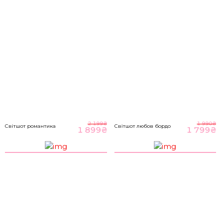
M-L
89-93
70-76
98-104
НА ГОЛОВНУ
*розміри вказані в сантиметрах
ВІДПРАВИТИ
Розмір речі
2 199
₴
1 990
₴
Світшот романтика
Світшот любов бордо
1 899
₴
1 799
₴