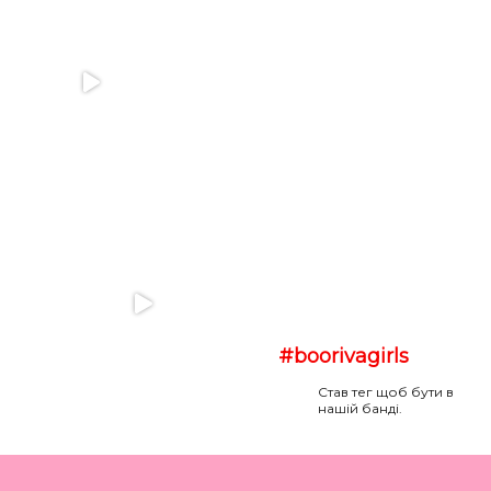
#boorivagirls
Став тег щоб бути в
нашій банді.