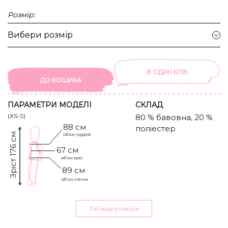
Розмір:
Вибери розмір
В ОДИН КЛIК
ДО КОШИКА
ПАРАМЕТРИ МОДЕЛІ
CКЛАД
(XS-S)
80 % бавовна, 20 %
88 см
поліестер
Зріст 176 см
67 см
89 см
Таблиця розмiрiв