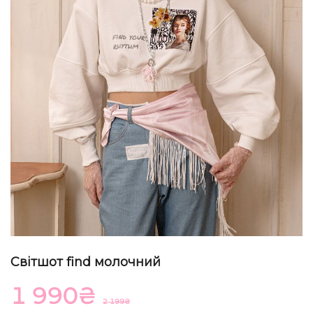
Світшот find молочний
1 990
₴
2 199
₴