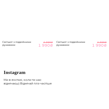
Світшот з подвійними
Світшот з подвійними
2 399
₴
2 399
₴
1 990
₴
1 990
₴
рукавами
рукавами
Instagram
Ми в екстазі, коли ти нас
відмічаєш) Відмічай плз частіше