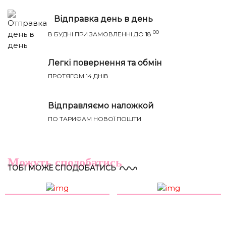
Відправка день в день
00
В БУДНІ ПРИ ЗАМОВЛЕННІ ДО 18
Легкі повернення та обмін
ПРОТЯГОМ 14 ДНІВ
Відправляємо наложкой
ПО ТАРИФАМ НОВОЇ ПОШТИ
Річ ідеально сяде на параметри:
НАПИСАТИ IВАНЦI
ТВІЙ ТАЄМНИЙ СПИСОК БАЖАНЬ
Груди
Талія
Бедра
Розмір
(см)
(см)
(см)
Можуть сподобатись
ТОБІ МОЖЕ СПОДОБАТИСЬ
XS-S
81-85
60-65
88-93
S-M
85-89
65-70
93-98