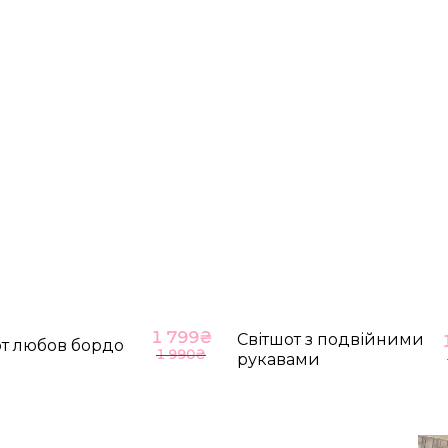
98-104
M-L
74
ВІДПРАВИТИ
НА ГОЛОВНУ
1 799
₴
Світшот з подвійними
от любов бордо
1 990
₴
рукавами