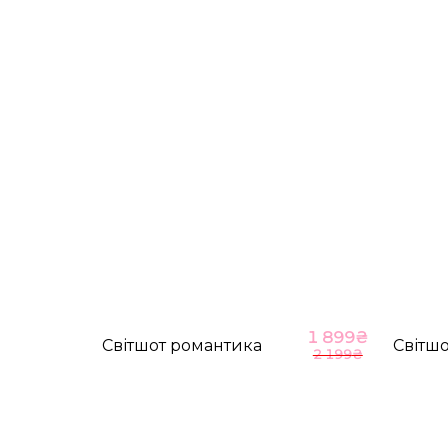
M-L
89-93
70-76
*розміри вказані в сантиметрах
1 899
₴
Світшот романтика
Світш
2 199
₴