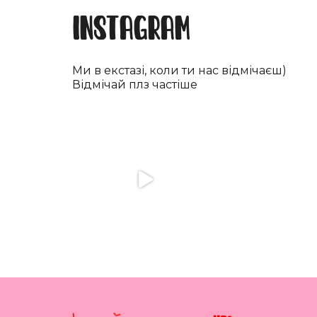
Instagram
Ми в екстазі, коли ти нас відмічаєш)
Відмічай плз частіше