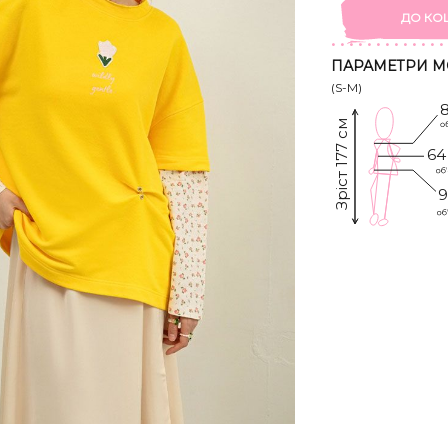
ДО КО
ПАРАМЕТРИ М
(S-M)
Зріст 177 см
64
9