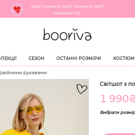
sale! знижки! sale! знижки! sale!
знижки! тут
ЛЕКЦIЇ
СЕЗОН
ОСТАННI РОЗМIРИ
КОСТЮМ
одвійними рукавами
Світшот з п
1 990
Вибрати розмі