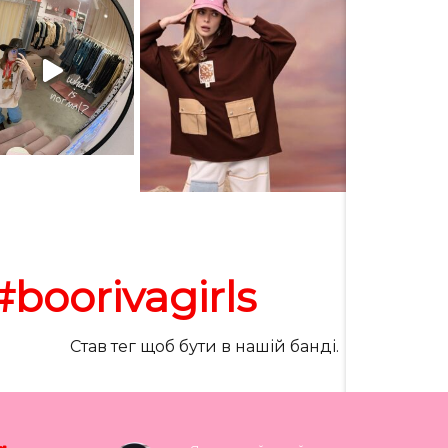
#boorivagirls
Став тег щоб бути в нашій банді.