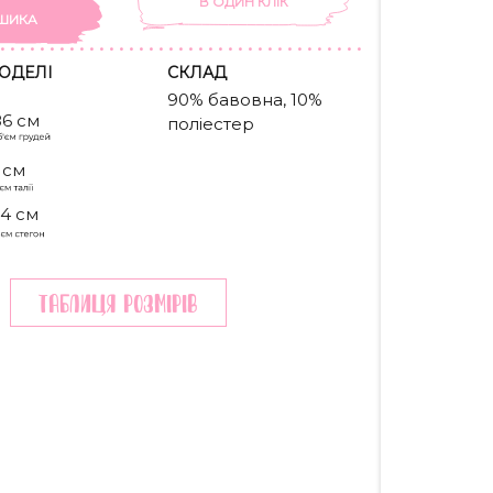
В ОДИН КЛIК
ШИКА
ОДЕЛІ
CКЛАД
90% бавовна, 10%
86 см
поліестер
 см
4 см
Таблиця розмiрiв