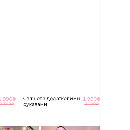
130
130
63
Світшот з додатковими
1 990
₴
1 990
₴
2 399
₴
рукавами
2 299
₴