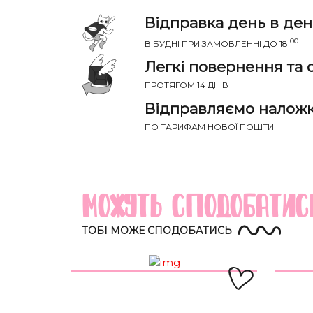
Відправка день в ден
00
В БУДНІ ПРИ ЗАМОВЛЕННІ ДО 18
Легкі повернення та 
ПРОТЯГОМ 14 ДНІВ
Відправляємо налож
ПО ТАРИФАМ НОВОЇ ПОШТИ
НАПИС
Річ ідеально сяде на параметри:
Можуть сподобатис
Груди
Талія
Розмір
(см)
(см)
ТОБІ МОЖЕ СПОДОБАТИСЬ
XS-S
81-85
60-65
S-M
85-89
65-70