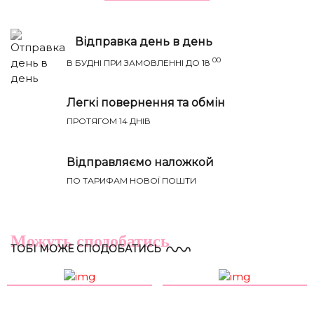
Відправка день в день
00
В БУДНІ ПРИ ЗАМОВЛЕННІ ДО 18
Легкі повернення та обмін
ПРОТЯГОМ 14 ДНІВ
Відправляємо наложкой
Річ ідеально сяде на параметри:
ПО ТАРИФАМ НОВОЇ ПОШТИ
НАПИСАТИ IВАНЦI
ТВІЙ ТАЄМНИЙ СПИСОК БАЖАНЬ
Груди
Талія
Бедра
Розмір
(см)
(см)
(см)
Можуть сподобатись
ТОБІ МОЖЕ СПОДОБАТИСЬ
XS-S
81-85
60-65
88-93
S-M
85-89
65-70
93-98