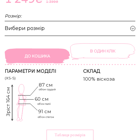
1 399
₴
Розмір:
Вибери розмір
В ОДИН КЛIК
ДО КОШИКА
ПАРАМЕТРИ МОДЕЛІ
CКЛАД
(XS-S)
100% віскоза
87 см
Зріст 164 см
60 см
91 см
Таблиця розмiрiв