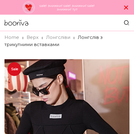
×
sale! знижки! sale! знижки! sale!
знижки! тут
Home
Верх
Лонгсліви
Лонгслів з
трикутними вставками
Sale