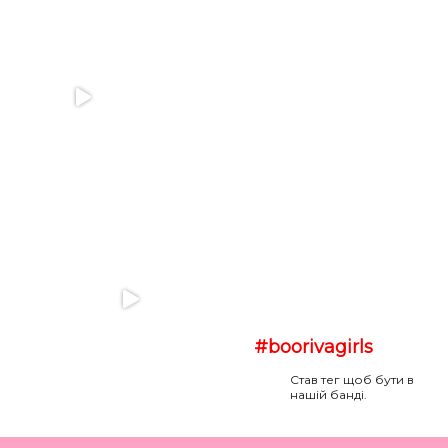
#boorivagirls
Став тег щоб бути в
нашій банді.