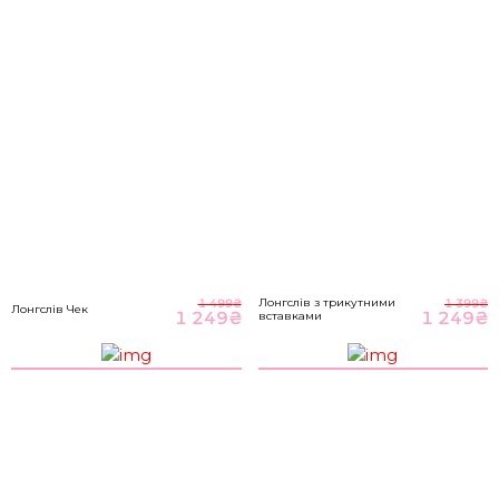
M-L
89-93
70-76
98-104
НА ГОЛОВНУ
*розміри вказані в сантиметрах
ВІДПРАВИТИ
Розмір речі
Лонгслів з трикутними
1 499
₴
1 399
₴
Лонгслів Чек
1 249
₴
1 249
₴
вставками