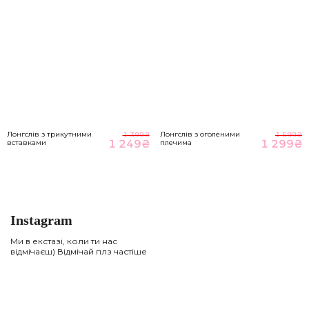
Лонгслів з трикутними
Лонгслів з оголеними
1 399
₴
1 599
₴
1 249
₴
1 299
₴
вставками
плечима
Instagram
Ми в екстазі, коли ти нас
відмічаєш) Відмічай плз частіше