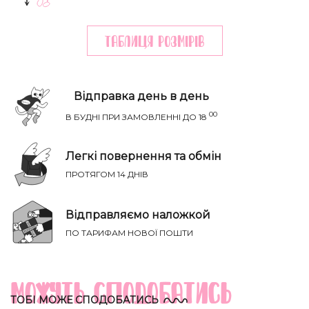
Таблиця розмiрiв
Відправка день в день
00
В БУДНІ ПРИ ЗАМОВЛЕННІ ДО 18
Легкі повернення та обмін
ПРОТЯГОМ 14 ДНІВ
НАПИСАТИ IВАНЦI
Річ ідеально сяде на параметри:
Відправляємо наложкой
ТВІЙ ТАЄМНИЙ СПИСОК БАЖАНЬ
ПО ТАРИФАМ НОВОЇ ПОШТИ
Груди
Талія
Бедра
Розмір
(см)
(см)
(см)
Можуть сподобатись
XS-S
81-85
60-65
88-93
ТОБІ МОЖЕ СПОДОБАТИСЬ