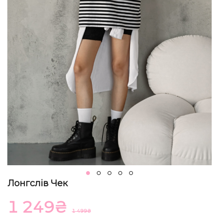
Лонгслів Чек
1 249
₴
1 499
₴