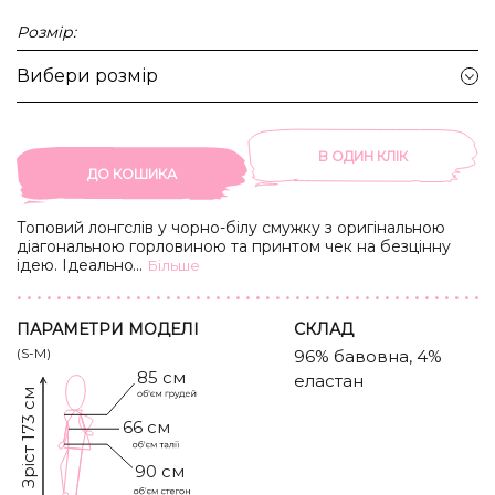
Розмір:
Вибери розмір
В ОДИН КЛIК
ДО КОШИКА
Топовий лонгслів у чорно-білу смужку з оригінальною
діагональною горловиною та принтом чек на безцінну
ідею. Ідеально поєднується з чорним та білим низом.
...
Бiльше
ПАРАМЕТРИ МОДЕЛІ
CКЛАД
(S-M)
96% бавовна, 4%
85 см
еластан
Зріст 173 см
66 см
90 см