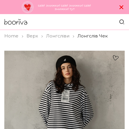
×
sale! знижки! sale! знижки! sale!
знижки! тут
Home
Верх
Лонгсліви
Лонгслів Чек