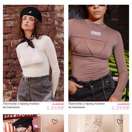
S-M
85-89
65-70
93-98
M-L
89-93
70-76
98-104
НА ГОЛОВНУ
*розміри вказані в сантиметрах
ВІДПРАВИТИ
Розмір речі
Лонгслів з трикутними
Лонгслів з трикутними
1 399
₴
1 399
₴
1 249
₴
1 249
₴
вставками
вставками