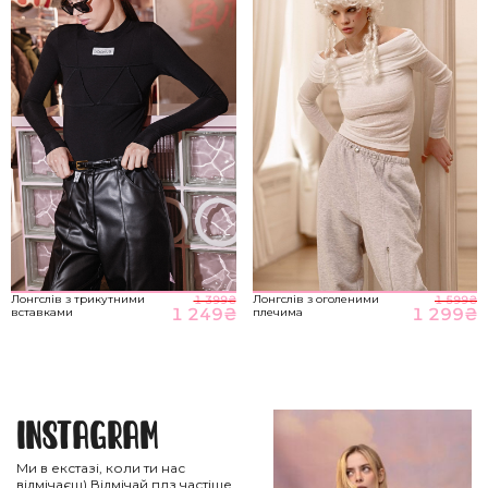
Лонгслів з трикутними
Лонгслів з оголеними
1 399
₴
1 599
₴
1 249
₴
1 299
₴
вставками
плечима
Instagram
Ми в екстазі, коли ти нас
відмічаєш) Відмічай плз частіше