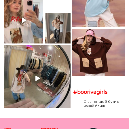
#boorivagirls
Став тег щоб бути в
нашій банді.