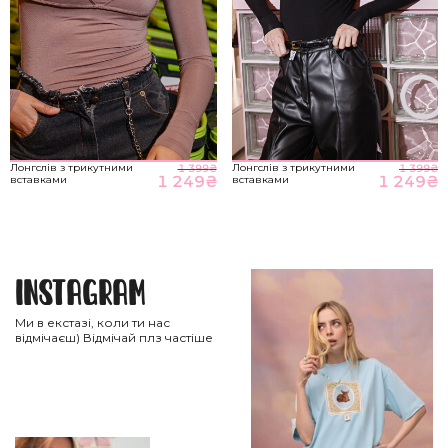
Лонгслів з трикутними
Лонгслів з трикутними
1 399
₴
1 399
₴
1 249
₴
1 249
₴
вставками
вставками
Instagram
Ми в екстазі, коли ти нас
відмічаєш) Відмічай плз частіше