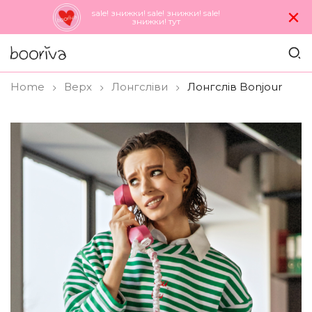
×
sale! знижки! sale! знижки! sale!
знижки! тут
Home
Верх
Лонгсліви
Лонгслів Bonjour