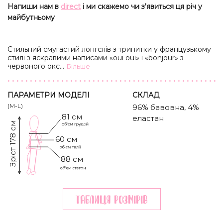
Напиши нам в
direct
і ми скажемо чи з'явиться ця річ у
майбутньому
Стильний смугастий лонгслів з тринитки у французькому
стилі з яскравими написами «oui oui» і «bonjour» з
червоного оксамиту.
...
Бiльше
ПАРАМЕТРИ МОДЕЛІ
CКЛАД
(M-L)
96% бавовна, 4%
81 см
еластан
Зріст 178 см
60 см
88 см
Таблиця розмiрiв