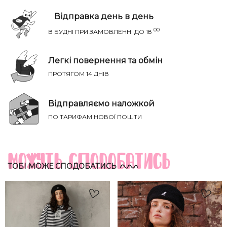
Відправка день в день
00
В БУДНІ ПРИ ЗАМОВЛЕННІ ДО 18
Легкі повернення та обмін
ПРОТЯГОМ 14 ДНІВ
Відправляємо наложкой
ПО ТАРИФАМ НОВОЇ ПОШТИ
НАПИСАТИ IВАНЦI
Річ ідеально сяде на параметри:
ТВІЙ ТАЄМНИЙ СПИСОК БАЖАНЬ
Груди
Талія
Бедра
Можуть сподобатись
Розмір
(см)
(см)
(см)
ТОБІ МОЖЕ СПОДОБАТИСЬ
XS-S
81-85
60-65
88-93
S-M
85-89
65-70
93-98