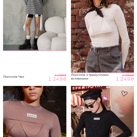
M-L
89-93
70-76
98-104
НА ГОЛОВНУ
*розміри вказані в сантиметрах
ВІДПРАВИТИ
Розмір речі
Лонгслів з трикутними
1 499
₴
1 399
₴
Лонгслів Чек
1 249
₴
1 249
₴
вставками