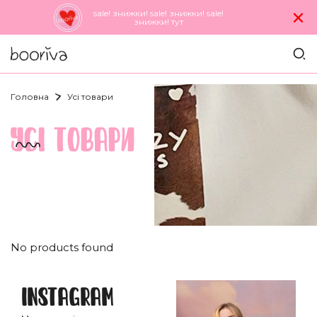
×
sale! знижки! sale! знижки! sale!
знижки! тут
Головна
Усi товари
УСI ТОВАРИ
No products found
Instagram