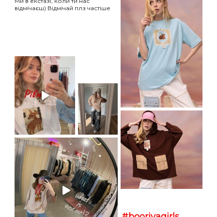
Ми в екстазі, коли ти нас
відмічаєш) Відмічай плз частіше
НАПИСАТИ IВАНЦI
ТВІЙ ТАЄМНИЙ СПИСОК БАЖАНЬ
НА ГОЛОВНУ
ВІДПРАВИТИ
#boorivagirls