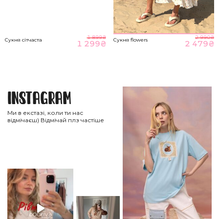
1 899
₴
2 990
₴
Сукня сітчаста
Сукня flowers
1 299
₴
2 479
₴
Instagram
Ми в екстазі, коли ти нас
відмічаєш) Відмічай плз частіше