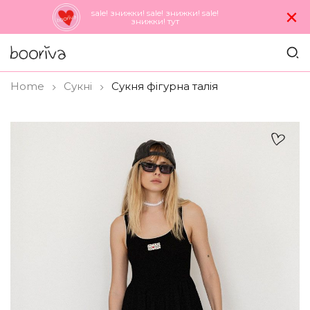
×
sale! знижки! sale! знижки! sale!
знижки! тут
Home
Сукнi
Сукня фігурна талія