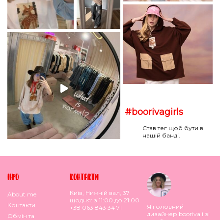
#boorivagirls
Став тег щоб бути в
нашій банді.
IНФО
КОНТАКТИ
Київ, Нижній вал, 37
About me
щодня: з 11:00 до 21:00
Контакти
Я головний
+38 063 843 34 71
дизайнер booriva і зі
Обмiн та