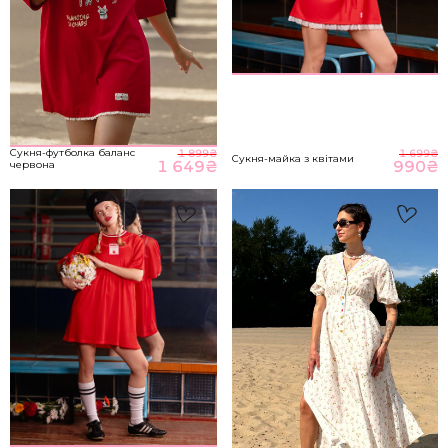
НА ГОЛОВНУ
*розміри вказані в сантиметрах
ВІДПРАВИТИ
Розмір речі
Сукня-футболка баланс
1 899
₴
1 699
₴
Сукня-майка з квітами
1 649
₴
990
₴
червона