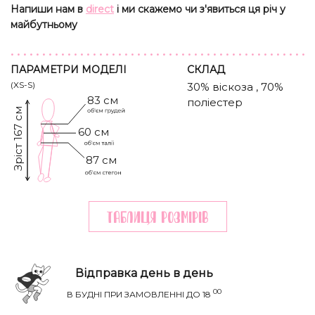
Напиши нам в
direct
і ми скажемо чи з'явиться ця річ у
майбутньому
ПАРАМЕТРИ МОДЕЛІ
CКЛАД
(XS-S)
30% віскоза , 70%
83 см
поліестер
Зріст 167 см
60 см
87 см
Таблиця розмiрiв
Відправка день в день
00
В БУДНІ ПРИ ЗАМОВЛЕННІ ДО 18