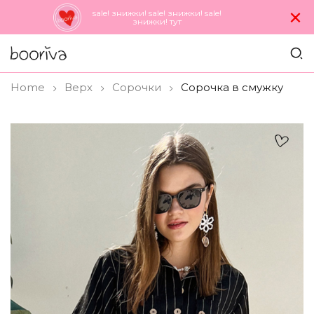
×
sale! знижки! sale! знижки! sale!
знижки! тут
Home
Верх
Сорочки
Сорочка в смужку