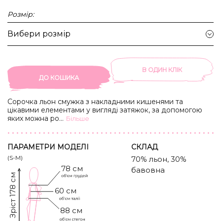
Розмір:
Вибери розмір
В ОДИН КЛIК
ДО КОШИКА
Сорочка льон смужка з накладними кишенями та
цікавими елементами у вигляді затяжок, за допомогою
яких можна робити імітацію мушель та змінювати силует
...
Бiльше
сорочки.
ПАРАМЕТРИ МОДЕЛІ
CКЛАД
(S-M)
70% льон, 30%
78 см
бавовна
Зріст 178 см
60 см
88 см