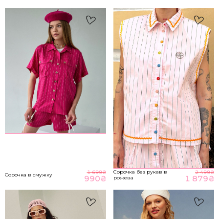
S-M
85-89
65-70
93-98
M-L
89-93
70-76
98-104
НА ГОЛОВНУ
*розміри вказані в сантиметрах
ВІДПРАВИТИ
Розмір речі
Сорочка без рукавів
1 699
₴
2 499
₴
Сорочка в смужку
990
₴
1 879
₴
рожева