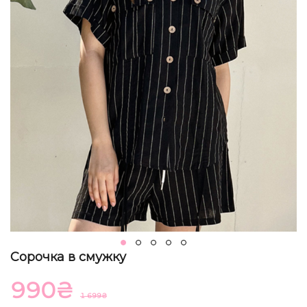
Сорочка в смужку
990
₴
1 699
₴