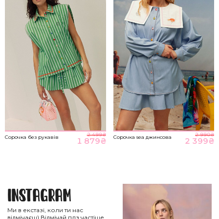
2 499
₴
2 990
₴
Сорочка без рукавів
Сорочка sea джинсова
1 879
₴
2 399
₴
Instagram
Ми в екстазі, коли ти нас
відмічаєш) Відмічай плз частіше