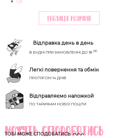
Таблиця розмiрiв
Відправка день в день
00
В БУДНІ ПРИ ЗАМОВЛЕННІ ДО 18
Легкі повернення та обмін
ПРОТЯГОМ 14 ДНІВ
НАПИСАТИ IВАНЦI
Річ ідеально сяде на параметри:
Відправляємо наложкой
ТВІЙ ТАЄМНИЙ СПИСОК БАЖАНЬ
ПО ТАРИФАМ НОВОЇ ПОШТИ
Груди
Талія
Бедра
Розмір
(см)
(см)
(см)
Можуть сподобатись
XS-S
81-85
60-65
88-93
ТОБІ МОЖЕ СПОДОБАТИСЬ