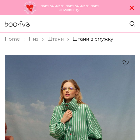
×
sale! знижки! sale! знижки! sale!
знижки! тут
Home
Низ
Штани
Штани в смужку