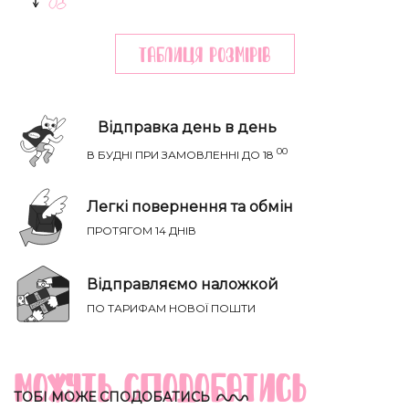
Таблиця розмiрiв
Відправка день в день
00
В БУДНІ ПРИ ЗАМОВЛЕННІ ДО 18
Легкі повернення та обмін
ПРОТЯГОМ 14 ДНІВ
НАПИСАТИ IВАНЦI
Річ ідеально сяде на параметри:
Відправляємо наложкой
ТВІЙ ТАЄМНИЙ СПИСОК БАЖАНЬ
ПО ТАРИФАМ НОВОЇ ПОШТИ
Груди
Талія
Бедра
Розмір
(см)
(см)
(см)
XS-S
81-85
60-65
88-93
Можуть сподобатись
ТОБІ МОЖЕ СПОДОБАТИСЬ