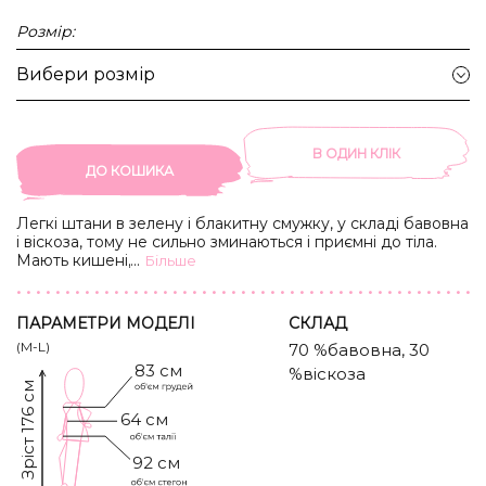
Розмір:
Вибери розмір
В ОДИН КЛIК
ДО КОШИКА
Легкі штани в зелену і блакитну смужку, у складі бавовна
і віскоза, тому не сильно зминаються і приємні до тіла.
Мають кишені, а також резинки в талії і знизу, щоб
...
Бiльше
змінювати силует. Також додали контрастну фігурну
стрічку, яка імітує хвилі. Можна брати з літнім бомбером
або сорочкою без рукавів, але й з базовою майкою
ПАРАМЕТРИ МОДЕЛІ
CКЛАД
також будуть ідеально.
(M-L)
70 %бавовна, 30
83 см
%віскоза
Зріст 176 см
64 см
92 см