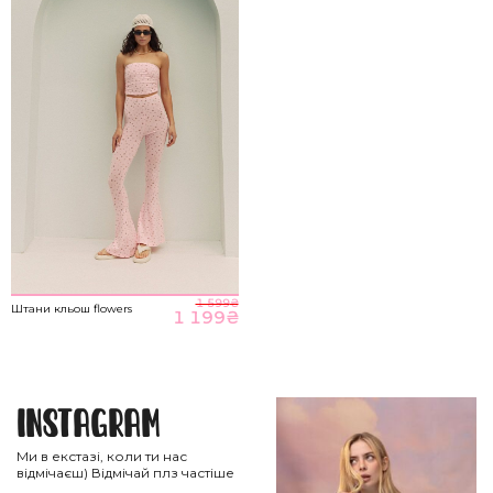
1 599
₴
Штани кльош flowers
1 199
₴
Instagram
Ми в екстазі, коли ти нас
відмічаєш) Відмічай плз частіше