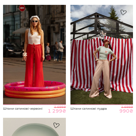
S-M
85-89
65-70
93-98
M-L
89-93
70-76
98-104
НА ГОЛОВНУ
*розміри вказані в сантиметрах
ВІДПРАВИТИ
Розмір речі
1 699
₴
1 699
₴
Штани сатинові червоні
Штани сатинові пудра
1 299
₴
990
₴