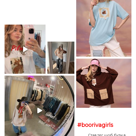
#boorivagirls
Став тег щоб бути в