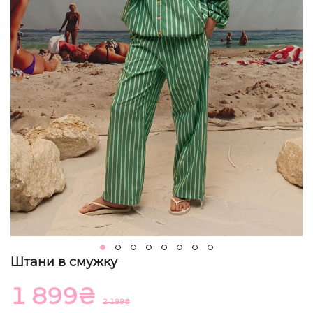
Штани в смужку
1 899
₴
2 199
₴