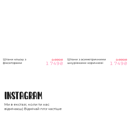
Штани кльош з
Штани з асиметричними
1 990
₴
1 990
₴
1 749
₴
1 749
₴
фіксаторами
шнурівками коричневі
Instagram
Ми в екстазі, коли ти нас
відмічаєш) Відмічай плз частіше