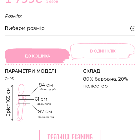
1 990
₴
Розмір:
Вибери розмір
В ОДИН КЛIК
ДО КОШИКА
ПАРАМЕТРИ МОДЕЛІ
CКЛАД
(S-M)
80% бавовна, 20%
84 см
поліестер
Зріст 165 см
61 см
87 см
Таблиця розмiрiв