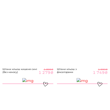
M-L
89-93
70-76
98-104
НА ГОЛОВНУ
*розміри вказані в сантиметрах
ВІДПРАВИТИ
Розмір речі
Штани кльош кишеня сині
Штани кльош з
1 899
₴
1 990
₴
1 279
₴
1 749
₴
(без начосу)
фіксаторами