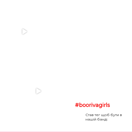
#boorivagirls
Став тег щоб бути в
нашій банді.