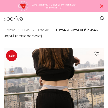
×
sale! знижки! sale! знижки! sale!
знижки! тут
Home
Низ
Штани
Штани імітація білизни
чорні (велюрефект)
Sale