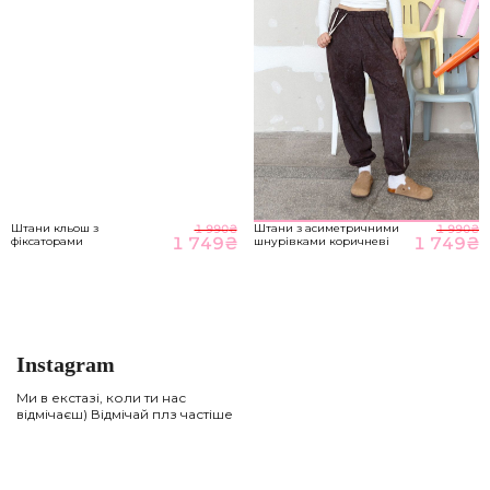
Штани кльош з
Штани з асиметричними
1 990
₴
1 990
₴
1 749
₴
1 749
₴
фіксаторами
шнурівками коричневі
Instagram
Ми в екстазі, коли ти нас
відмічаєш) Відмічай плз частіше