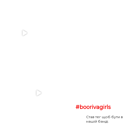
#boorivagirls
Став тег щоб бути в
нашій банді.