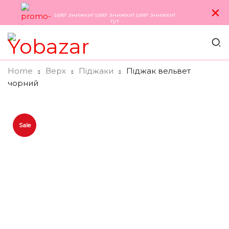
×
sale! знижки! sale! знижки! sale! знижки!
тут
Home
Верх
Пiджаки
Піджак вельвет
чорний
Sale