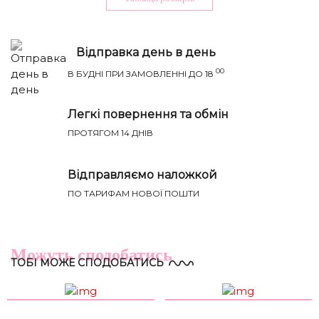
Відправка день в день
00
В БУДНІ ПРИ ЗАМОВЛЕННІ ДО 18
Легкі повернення та обмін
ПРОТЯГОМ 14 ДНІВ
Відправляємо наложкой
Річ ідеально сяде на параметри:
НАПИСАТИ IВАНЦI
ПО ТАРИФАМ НОВОЇ ПОШТИ
ТВІЙ ТАЄМНИЙ СПИСОК БАЖАНЬ
Груди
Талія
Бедра
Розмір
(см)
(см)
(см)
Можуть сподобатись
ТОБІ МОЖЕ СПОДОБАТИСЬ
XS-S
81-85
60-65
88-93
S-M
85-89
65-70
93-98