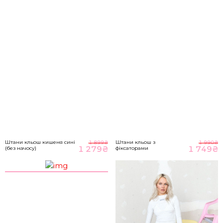
M-L
89-93
70-76
98-104
НА ГОЛОВНУ
*розміри вказані в сантиметрах
ВІДПРАВИТИ
Розмір речі
Штани кльош кишеня сині
Штани кльош з
1 899
₴
1 990
₴
1 279
₴
1 749
₴
(без начосу)
фіксаторами