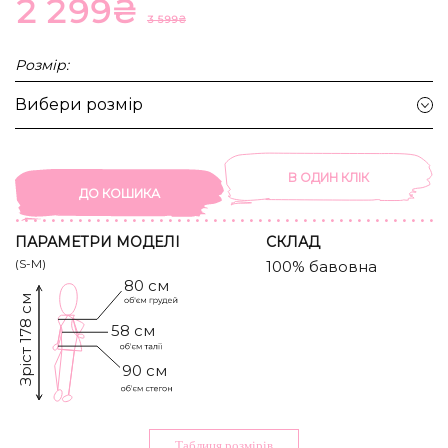
2 299
₴
3 599
₴
Розмір:
Вибери розмір
В ОДИН КЛIК
ДО КОШИКА
ПАРАМЕТРИ МОДЕЛІ
CКЛАД
(S-M)
100% бавовна
80 см
Зріст 178 см
58 см
90 см
Таблиця розмiрiв