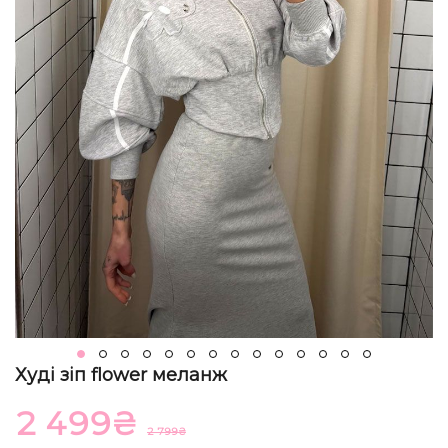
Худі зіп flower меланж
2 499
₴
2 799
₴