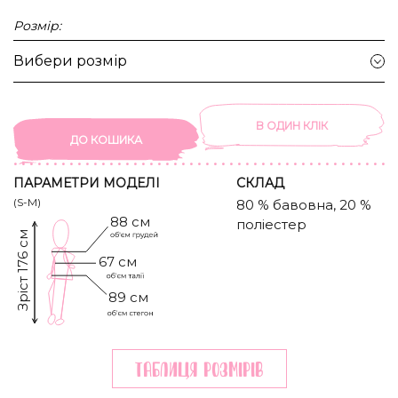
Розмір:
Вибери розмір
В ОДИН КЛIК
ДО КОШИКА
ПАРАМЕТРИ МОДЕЛІ
CКЛАД
(S-M)
80 % бавовна, 20 %
88 см
поліестер
Зріст 176 см
67 см
89 см
Таблиця розмiрiв