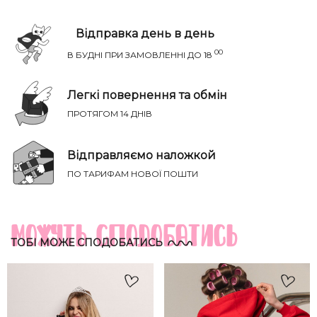
Відправка день в день
00
В БУДНІ ПРИ ЗАМОВЛЕННІ ДО 18
Легкі повернення та обмін
ПРОТЯГОМ 14 ДНІВ
Відправляємо наложкой
НАПИСАТИ IВАНЦI
ПО ТАРИФАМ НОВОЇ ПОШТИ
Річ ідеально сяде на параметри:
ТВІЙ ТАЄМНИЙ СПИСОК БАЖАНЬ
Груди
Талія
Бедра
Розмір
Можуть сподобатись
(см)
(см)
(см)
ТОБІ МОЖЕ СПОДОБАТИСЬ
XS-S
81-85
60-65
88-93
S-M
85-89
65-70
93-98