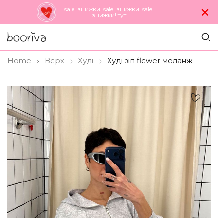
×
sale! знижки! sale! знижки! sale!
знижки! тут
Home
Верх
Худi
Худі зіп flower меланж