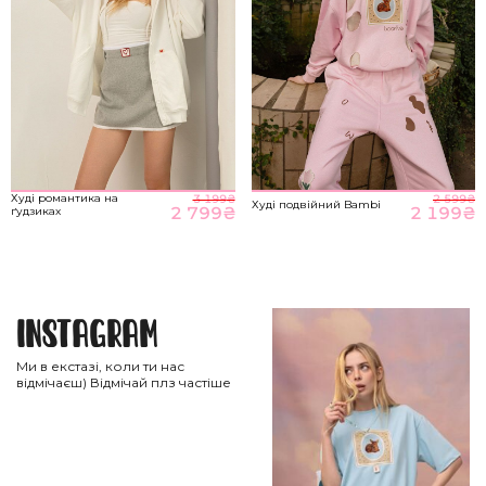
Худі романтика на
3 199
₴
2 599
₴
Худі подвійний Bambi
2 799
₴
2 199
₴
ґудзиках
Instagram
Ми в екстазі, коли ти нас
відмічаєш) Відмічай плз частіше