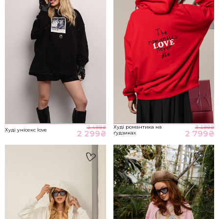
M-L
89-93
70-76
98-104
НА ГОЛОВНУ
*розміри вказані в сантиметрах
ВІДПРАВИТИ
Розмір речі
Худі романтика на
2 499
₴
3 199
₴
Худі унісекс love
2 299
₴
2 799
₴
ґудзиках