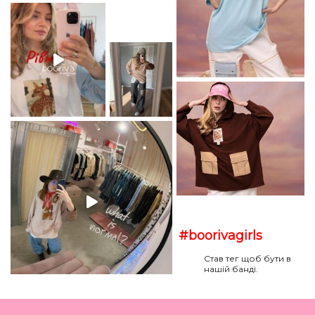
#boorivagirls
Став тег щоб бути в
нашій банді.