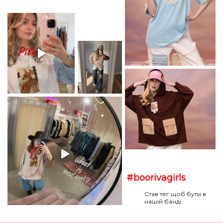
#boorivagirls
Став тег щоб бути в
нашій банді.