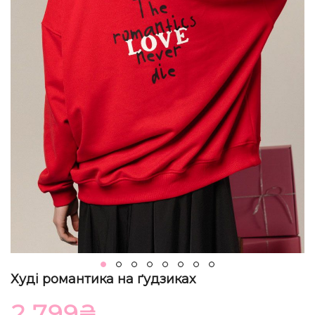
Худі романтика на ґудзиках
2 799
₴