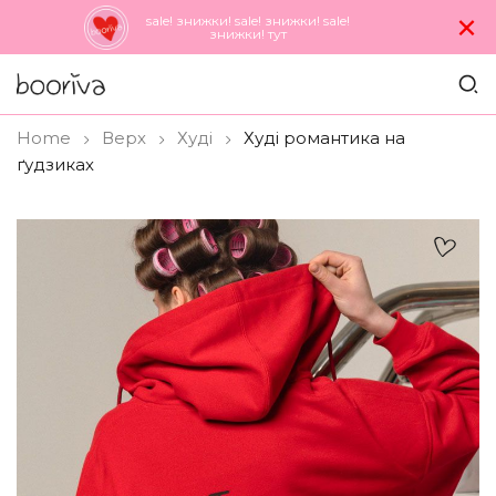
×
sale! знижки! sale! знижки! sale!
знижки! тут
Home
Верх
Худi
Худі романтика на
ґудзиках