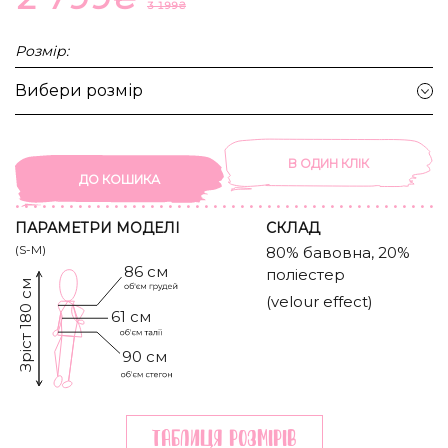
3 199
₴
Розмір:
Вибери розмір
В ОДИН КЛIК
ДО КОШИКА
ПАРАМЕТРИ МОДЕЛІ
CКЛАД
(S-M)
80% бавовна, 20%
86 см
поліестер
Зріст 180 см
(velour effect)
61 см
90 см
Таблиця розмiрiв