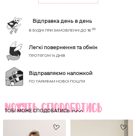
Відправка день в день
00
В БУДНІ ПРИ ЗАМОВЛЕННІ ДО 18
Легкі повернення та обмін
ПРОТЯГОМ 14 ДНІВ
Відправляємо наложкой
НАПИСАТИ IВАНЦI
Річ ідеально сяде на параметри:
ПО ТАРИФАМ НОВОЇ ПОШТИ
ТВІЙ ТАЄМНИЙ СПИСОК БАЖАНЬ
Груди
Талія
Бедра
Розмір
(см)
(см)
(см)
Можуть сподобатись
ТОБІ МОЖЕ СПОДОБАТИСЬ
XS-S
81-85
60-65
88-93
S-M
85-89
65-70
93-98