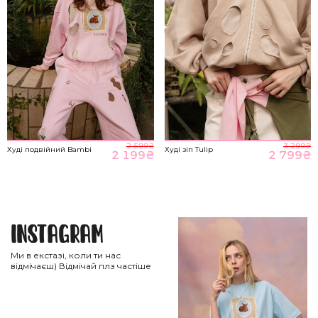
2 599
₴
3 299
₴
Худі подвійний Bambi
Худі зіп Tulip
2 199
₴
2 799
₴
Instagram
Ми в екстазі, коли ти нас
відмічаєш) Відмічай плз частіше