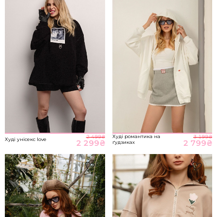
M-L
89-93
70-76
98-104
НА ГОЛОВНУ
*розміри вказані в сантиметрах
ВІДПРАВИТИ
Розмір речі
Худі романтика на
2 499
₴
3 199
₴
Худі унісекс love
2 299
₴
2 799
₴
ґудзиках