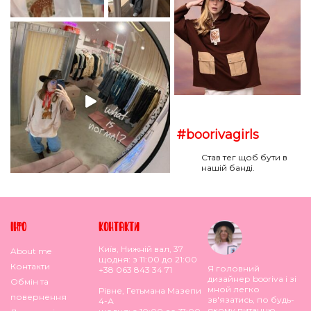
#boorivagirls
Став тег щоб бути в
нашій банді.
IНФО
КОНТАКТИ
Київ, Нижній вал, 37
About me
щодня: з 11:00 до 21:00
Контакти
Я головний
+38 063 843 34 71
дизайнер booriva і зі
Обмiн та
мной легко
Рівне, Гетьмана Мазепи
повернення
зв'язатись, по будь-
4-А
якому питанню.