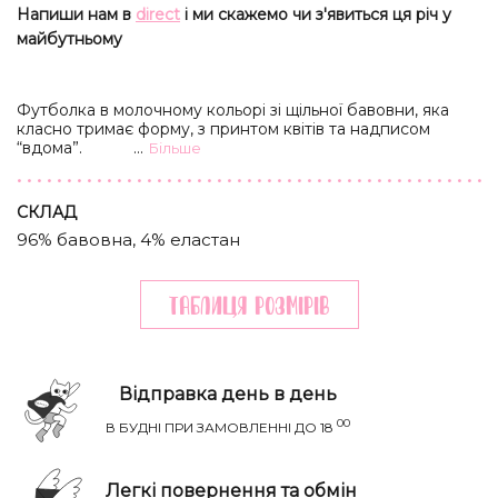
Напиши нам в
direct
і ми скажемо чи з'явиться ця річ у
майбутньому
Футболка в молочному кольорі зі щільної бавовни, яка
класно тримає форму, з принтом квітів та надписом
“вдома”.
...
Бiльше
CКЛАД
96% бавовна, 4% еластан
Таблиця розмiрiв
Відправка день в день
00
В БУДНІ ПРИ ЗАМОВЛЕННІ ДО 18
Легкі повернення та обмін