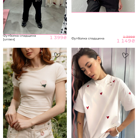
НА ГОЛОВНУ
*розміри вказані в сантиметрах
ВІДПРАВИТИ
Розмір речі
Футболка спадщина
1 399
₴
1 399
₴
Футболка спадщина
[unisex]
1 149
₴