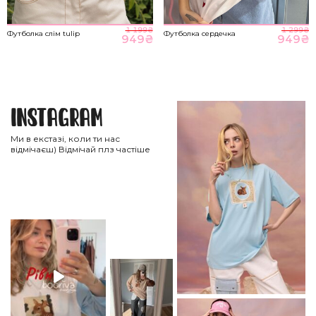
1 199
₴
1 299
₴
Футболка слім tulip
Футболка сердечка
949
₴
949
₴
Instagram
Ми в екстазі, коли ти нас
відмічаєш) Відмічай плз частіше