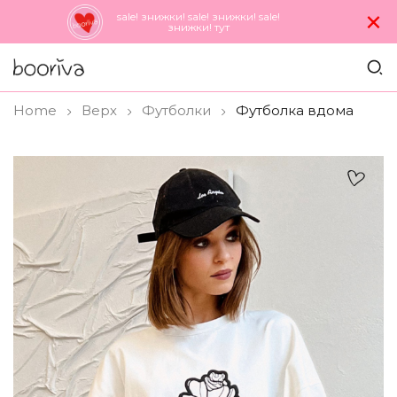
×
sale! знижки! sale! знижки! sale!
знижки! тут
Home
Верх
Футболки
Футболка вдома