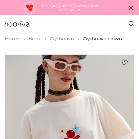
×
sale! знижки! sale! знижки! sale!
знижки! тут
Home
Верх
Футболки
Футболка clown