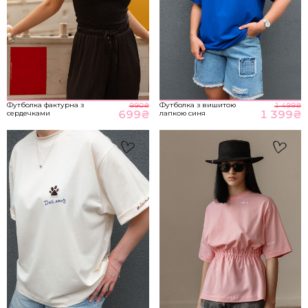
НА ГОЛОВНУ
*розміри вказані в сантиметрах
ВІДПРАВИТИ
Розмір речі
Футболка фактурна з
Футболка з вишитою
990
₴
1 499
₴
699
₴
1 399
₴
сердечками
лапкою синя