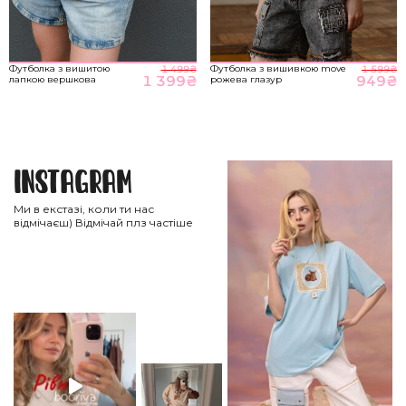
Футболка з вишитою
Футболка з вишивкою move
1 499
₴
1 599
₴
1 399
₴
949
₴
лапкою вершкова
рожева глазур
Instagram
Ми в екстазі, коли ти нас
відмічаєш) Відмічай плз частіше