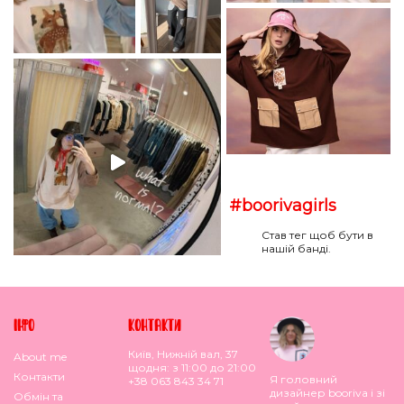
#boorivagirls
Став тег щоб бути в
нашій банді.
IНФО
КОНТАКТИ
Київ, Нижній вал, 37
About me
щодня: з 11:00 до 21:00
Контакти
Я головний
+38 063 843 34 71
дизайнер booriva і зі
Обмiн та