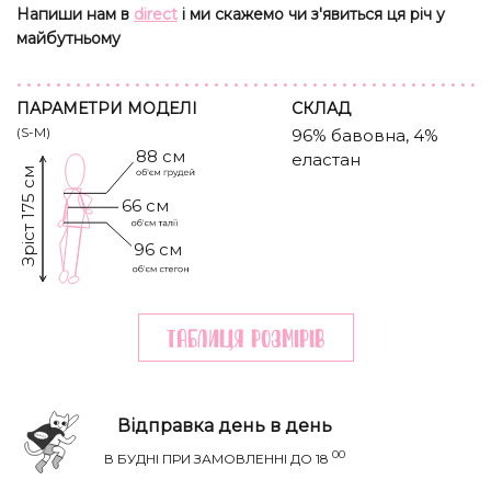
Напиши нам в
direct
і ми скажемо чи з'явиться ця річ у
майбутньому
ПАРАМЕТРИ МОДЕЛІ
CКЛАД
(S-M)
96% бавовна, 4%
88 см
еластан
Зріст 175 см
66 см
96 см
Таблиця розмiрiв
Відправка день в день
00
В БУДНІ ПРИ ЗАМОВЛЕННІ ДО 18