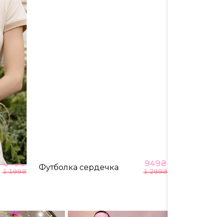
128
34
949
₴
949
₴
Футболка сердечка
1 199
₴
1 299
₴