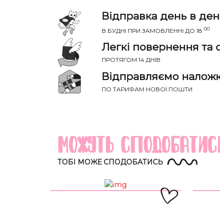
Відправка день в ден
00
В БУДНІ ПРИ ЗАМОВЛЕННІ ДО 18
Легкі повернення та 
ПРОТЯГОМ 14 ДНІВ
Відправляємо налож
ПО ТАРИФАМ НОВОЇ ПОШТИ
НАПИС
Річ ідеально сяде на параметри:
Можуть сподобатис
Груди
Талія
Розмір
(см)
(см)
ТОБІ МОЖЕ СПОДОБАТИСЬ
XS-S
81-85
60-65
S-M
85-89
65-70