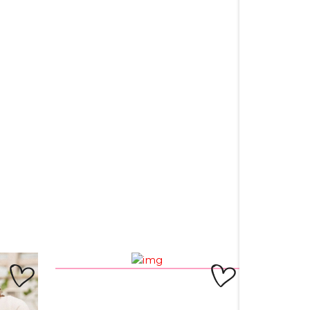
а
Груди
Талія
Бедра
Довжина
(см)
(см)
(см)
рукава
120
32
124
33