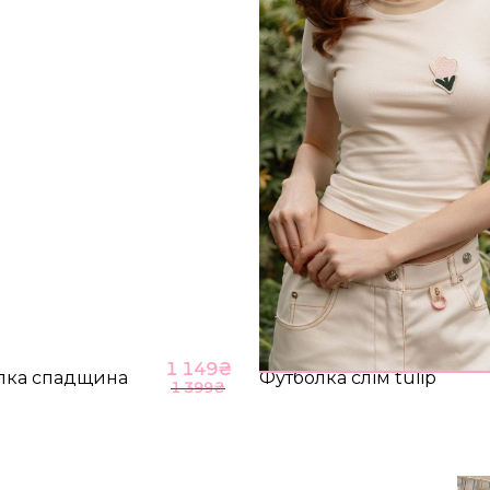
98-104
M-L
81
ВІДПРАВИТИ
НА ГОЛОВНУ
1 149
₴
лка спадщина
Футболка слім tulip
1 399
₴