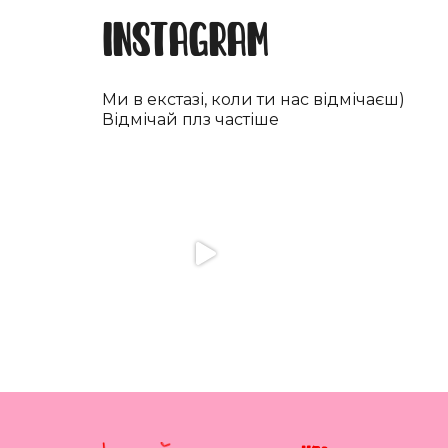
Instagram
Ми в екстазі, коли ти нас відмічаєш)
Відмічай плз частіше