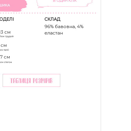
В ОДИН КЛIК
ШИКА
ОДЕЛІ
CКЛАД
96% бавовна, 4%
83 см
еластан
 см
7 см
Таблиця розмiрiв