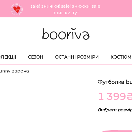
sale! знижки! sale! знижки! sale!
знижки! тут
ЛЕКЦIЇ
СЕЗОН
ОСТАННI РОЗМIРИ
КОСТЮМ
unny варена
Футболка b
1 399
Вибрати розмі