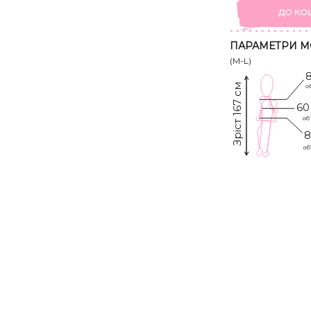
ДО КО
ПАРАМЕТРИ М
(M-L)
Зріст 167 см
60
8