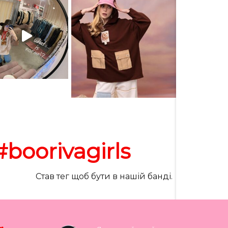
#boorivagirls
Став тег щоб бути в нашій банді.