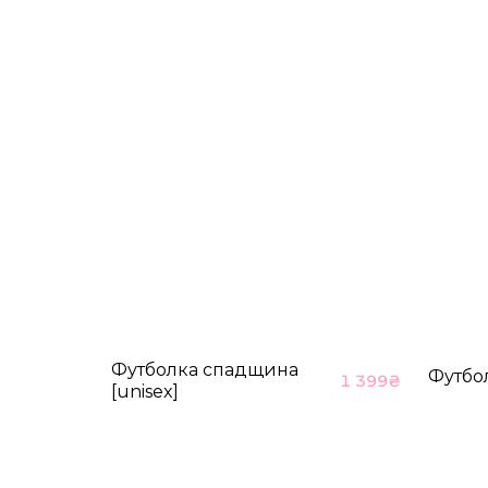
M-L
89-93
70-76
*розміри вказані в сантиметрах
Футболка спадщина
Футбо
1 399
₴
[unisex]