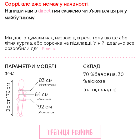
Соррі, але вже немає у наявності.
Напиши нам в
direct
і ми скажемо чи з'явиться ця річ у
майбутньому
Ми довго думали над назвою цієї речі, тому що це або
літня куртка, або сорочка на підкладці. У ній ідеально все:
розробили для тих, кому здається скучним вдягати
...
Бiльше
джинсовку на літні вечори. Висока горловина, кольорові
ґудзики, всередині рожева бавовняна підкладка. Рукави
і низ рівні, але мають додатково тонкі резинки і затяжки,
ПАРАМЕТРИ МОДЕЛІ
CКЛАД
щоб змінювати силует. Будемо носити окремо або зі
(M-L)
70 %бавовна, 30
штанами чи шортами в тон.
83 см
%віскоза
Зріст 176 см
(на підкладці)
64 см
92 см
Таблиця розмiрiв