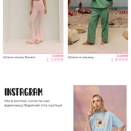
1 599
₴
2 199
₴
Штани кльош flowers
Штани в смужку
1 199
₴
1 899
₴
Instagram
Ми в екстазі, коли ти нас
відмічаєш) Відмічай плз частіше