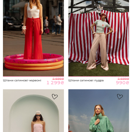
M-L
89-93
70-76
98-104
НА ГОЛОВНУ
*розміри вказані в сантиметрах
ВІДПРАВИТИ
Розмір речі
1 699
₴
1 699
₴
Штани сатинові червоні
Штани сатинові пудра
1 299
₴
990
₴