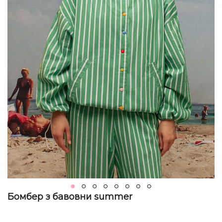
Бомбер з бавовни summer