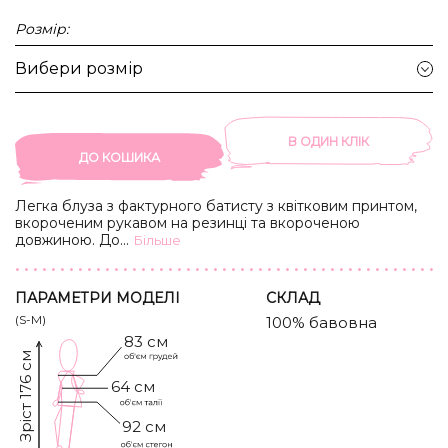
Розмір:
Вибери розмір
В ОДИН КЛIК
ДО КОШИКА
Легка блуза з фактурного батисту з квітковим принтом,
вкороченим рукавом на резинці та вкороченою
довжиною. Доповнили модель кольоровими ґудзиками,
...
Бiльше
що повторюють кольори колекції.
ПАРАМЕТРИ МОДЕЛІ
CКЛАД
(S-M)
100% бавовна
83 см
Зріст 176 см
64 см
92 см