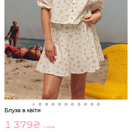
Блуза в квіти
1 379
₴
1 799
₴