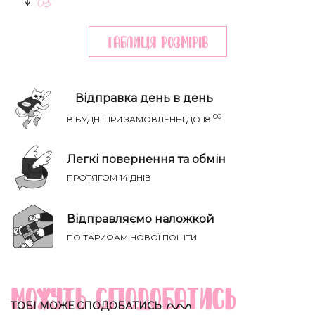
Таблиця розмiрiв
Відправка день в день
00
В БУДНІ ПРИ ЗАМОВЛЕННІ ДО 18
Легкі повернення та обмін
ПРОТЯГОМ 14 ДНІВ
НАПИСАТИ IВАНЦI
Річ ідеально сяде на параметри:
Відправляємо наложкой
ТВІЙ ТАЄМНИЙ СПИСОК БАЖАНЬ
ПО ТАРИФАМ НОВОЇ ПОШТИ
Груди
Талія
Бедра
Розмір
(см)
(см)
(см)
Можуть сподобатись
XS-S
81-85
60-65
88-93
ТОБІ МОЖЕ СПОДОБАТИСЬ