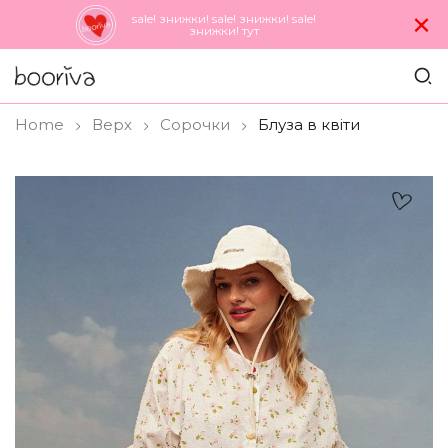
×
sale! знижки! sale! знижки! sale!
знижки! тут
Home
Верх
Сорочки
Блуза в квіти