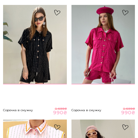
S-M
85-89
65-70
93-98
M-L
89-93
70-76
98-104
НА ГОЛОВНУ
*розміри вказані в сантиметрах
ВІДПРАВИТИ
Розмір речі
1 699
₴
1 699
₴
Сорочка в смужку
Сорочка в смужку
990
₴
990
₴