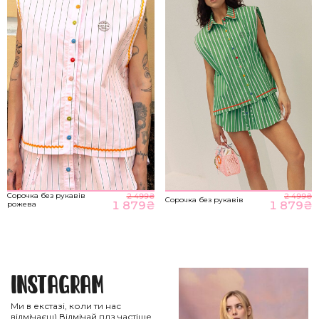
Сорочка без рукавів
2 499
₴
2 499
₴
Сорочка без рукавів
1 879
₴
1 879
₴
рожева
Instagram
Ми в екстазі, коли ти нас
відмічаєш) Відмічай плз частіше