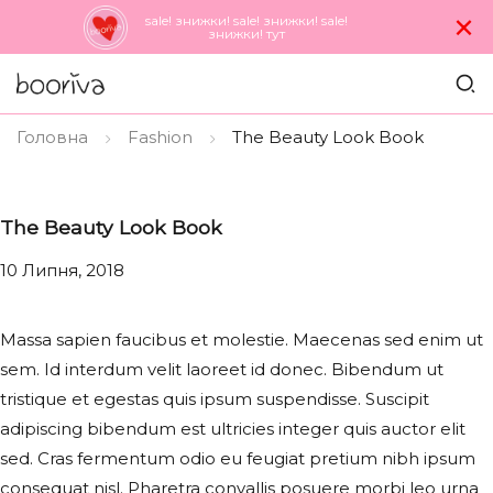
×
sale! знижки! sale! знижки! sale!
знижки! тут
Головна
Fashion
The Beauty Look Book
The Beauty Look Book
10 Липня, 2018
Massa sapien faucibus et molestie. Maecenas sed enim ut
sem. Id interdum velit laoreet id donec. Bibendum ut
tristique et egestas quis ipsum suspendisse. Suscipit
adipiscing bibendum est ultricies integer quis auctor elit
sed. Cras fermentum odio eu feugiat pretium nibh ipsum
consequat nisl. Pharetra convallis posuere morbi leo urna