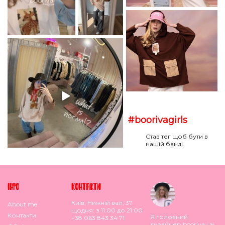
#boorivagirls
Став тег щоб бути в
нашій банді.
IНФО
КОНТАКТИ
Київ, Нижній вал, 37
About me
щодня: з 11:00 до 21:00
Контакти
Я головний
+38 063 843 34 71
дизайнер booriva і зі