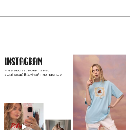
НА ГОЛОВНУ
ВІДПРАВИТИ
Instagram
Ми в екстазі, коли ти нас
відмічаєш) Відмічай плз частіше