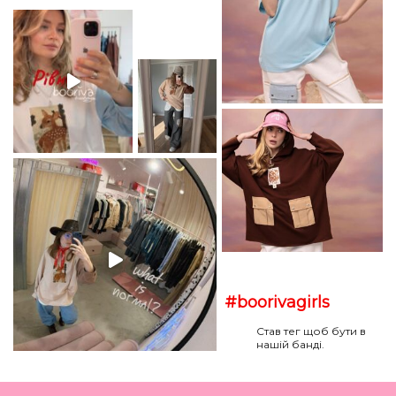
#boorivagirls
Став тег щоб бути в
нашій банді.