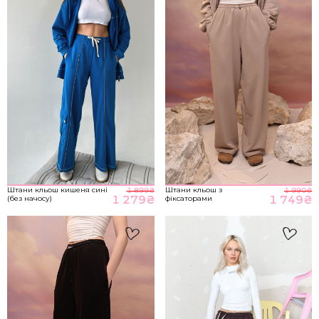
M-L
89-93
70-76
98-104
НА ГОЛОВНУ
*розміри вказані в сантиметрах
ВІДПРАВИТИ
Розмір речі
Штани кльош кишеня сині
Штани кльош з
1 899
₴
1 990
₴
1 279
₴
1 749
₴
(без начосу)
фіксаторами