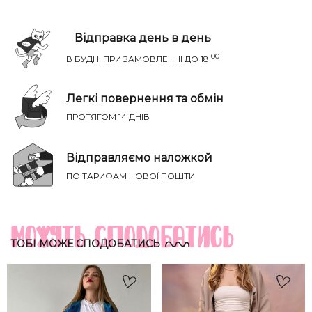
Відправка день в день
00
В БУДНІ ПРИ ЗАМОВЛЕННІ ДО 18
Легкі повернення та обмін
ПРОТЯГОМ 14 ДНІВ
Відправляємо наложкой
НАПИСАТИ IВАНЦI
ПО ТАРИФАМ НОВОЇ ПОШТИ
Річ ідеально сяде на параметри:
ТВІЙ ТАЄМНИЙ СПИСОК БАЖАНЬ
Груди
Талія
Бедра
Розмір
Можуть сподобатись
(см)
(см)
(см)
ТОБІ МОЖЕ СПОДОБАТИСЬ
XS-S
81-85
60-65
88-93
S-M
85-89
65-70
93-98