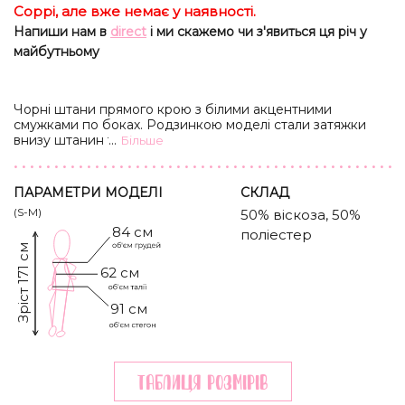
Соррі, але вже немає у наявності.
Напиши нам в
direct
і ми скажемо чи з'явиться ця річ у
майбутньому
Чорні штани прямого крою з білими акцентними
смужками по боках. Родзинкою моделі стали затяжки
внизу штанин та на поясі, завдяки яким змінюється
...
Бiльше
форма штанів. Ідеально пасує до вкороченої
олімпійки
.
Також модель в наявності в
бежевому
кольорі.
ПАРАМЕТРИ МОДЕЛІ
CКЛАД
(S-M)
50% віскоза, 50%
84 см
поліестер
Зріст 171 см
62 см
91 см
Таблиця розмiрiв