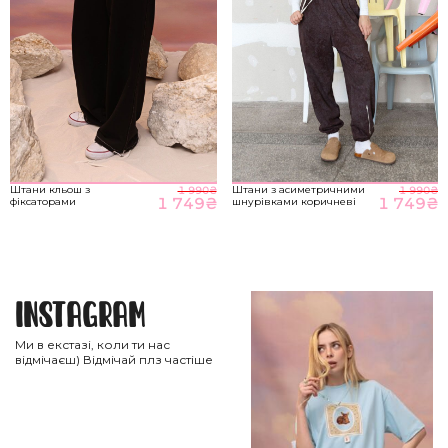
Штани кльош з
Штани з асиметричними
1 990
₴
1 990
₴
1 749
₴
1 749
₴
фіксаторами
шнурівками коричневі
Instagram
Ми в екстазі, коли ти нас
відмічаєш) Відмічай плз частіше