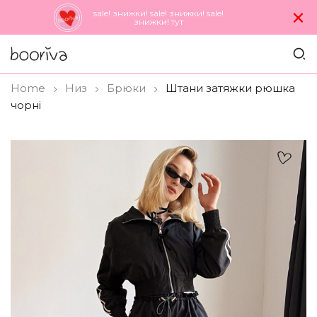
×
sale! знижки! sale! знижки! sale!
знижки! тут
Home
Низ
Брюки
Штани затяжки рюшка
чорні