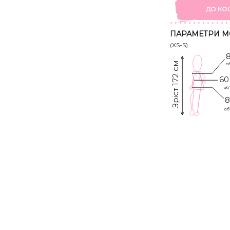
ДО КО
ПАРАМЕТРИ М
(XS-S)
Зріст 172 см
60
8