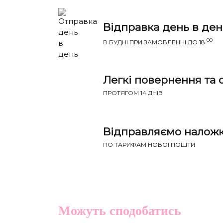
Відправка день в ден
00
В БУДНІ ПРИ ЗАМОВЛЕННІ ДО 18
Легкі повернення та 
ПРОТЯГОМ 14 ДНІВ
Відправляємо налож
НАПИ
ПО ТАРИФАМ НОВОЇ ПОШТИ
Річ ідеально сяде на параметри:
Груди
Талія
Розмір
(см)
(см)
Можуть сподобатись
XS-S
81-85
60-65