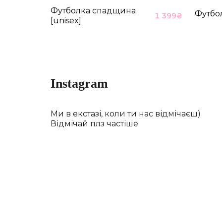
Футболка спадщина
Футбо
1 399
₴
[unisex]
Instagram
Ми в екстазі, коли ти нас відмічаєш)
Відмічай плз частіше