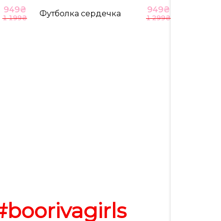
949
₴
949
₴
Футболка сердечка
1 199
₴
1 299
₴
#boorivagirls