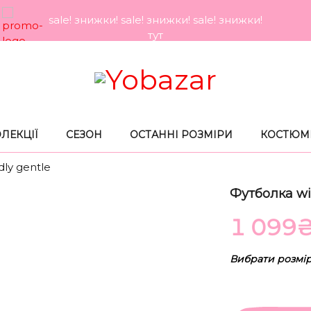
sale! знижки! sale! знижки! sale! знижки!
тут
ЛЕКЦIЇ
СЕЗОН
ОСТАННI РОЗМIРИ
КОСТЮМ
dly gentle
Футболка wil
1 099
Вибрати розмі