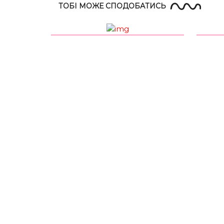
ТОБІ МОЖЕ СПОДОБАТИСЬ
S-M
85-89
65-70
M-L
89-93
70-76
*розміри вказані в сантиметрах