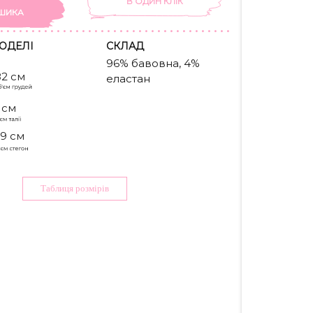
В ОДИН КЛIК
ШИКА
ОДЕЛІ
CКЛАД
96% бавовна, 4%
82 см
еластан
 см
9 см
Таблиця розмiрiв