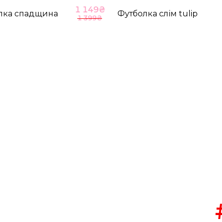
1 149
₴
лка спадщина
Футболка слім tulip
1 399
₴