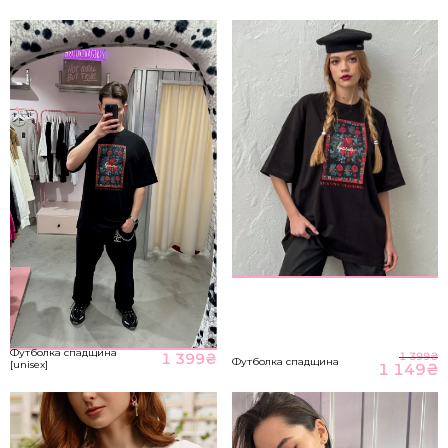
S-M
85-89
65-70
93-98
M-L
89-93
70-76
98-104
НА ГОЛОВНУ
*розміри вказані в сантиметрах
ВІДПРАВИТИ
Розмір речі
Футболка спадщина
1 399
₴
1 399
₴
Футболка спадщина
[unisex]
1 149
₴