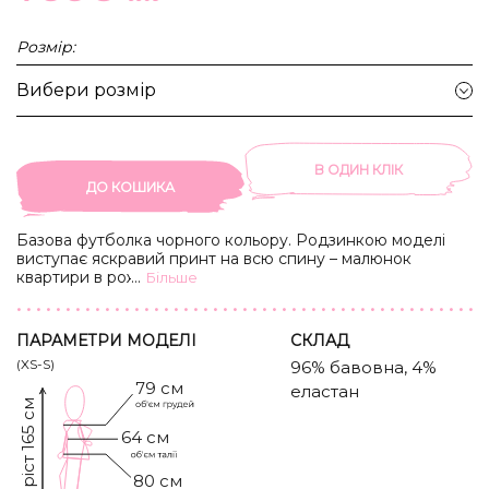
Розмір:
Вибери розмір
В ОДИН КЛIК
ДО КОШИКА
Базова футболка чорного кольору. Родзинкою моделі
виступає яскравий принт на всю спину – малюнок
квартири в рожевих відтінках та напис такого ж кольору
...
Бiльше
на грудях «Любов починається з дому. Дім починається з
тебе. Ти починаєшся з любові».
ПАРАМЕТРИ МОДЕЛІ
CКЛАД
(XS-S)
96% бавовна, 4%
79 см
еластан
Зріст 165 см
64 см
80 см