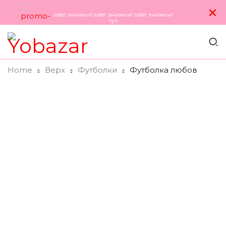
×
sale! знижки! sale! знижки! sale! знижки!
тут
Home
Верх
Футболки
Футболка любов