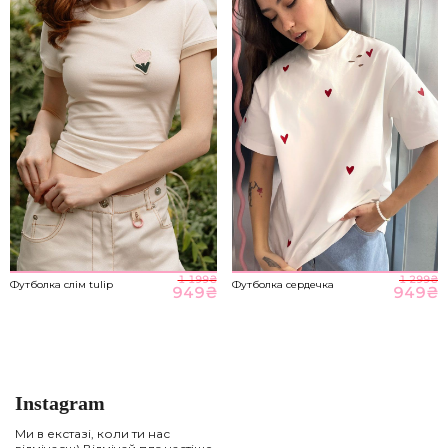
1 199
₴
1 299
₴
Футболка слім tulip
Футболка сердечка
949
₴
949
₴
Instagram
Ми в екстазі, коли ти нас