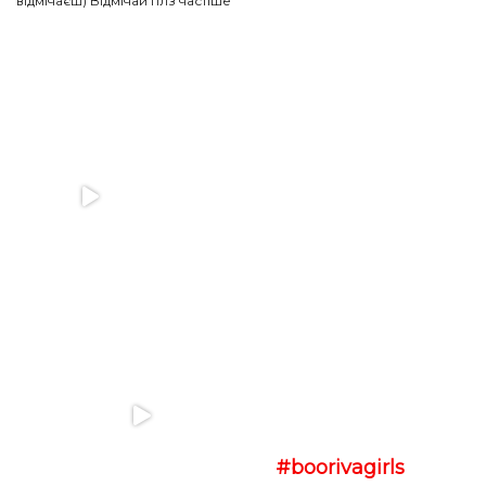
відмічаєш) Відмічай плз частіше
#boorivagirls