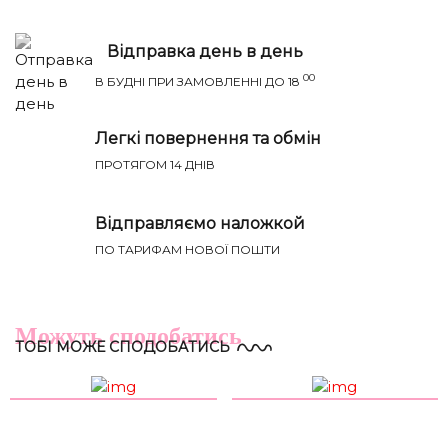
Відправка день в день
00
В БУДНІ ПРИ ЗАМОВЛЕННІ ДО 18
Легкі повернення та обмін
ПРОТЯГОМ 14 ДНІВ
Відправляємо наложкой
ПО ТАРИФАМ НОВОЇ ПОШТИ
Річ ідеально сяде на параметри:
НАПИСАТИ IВАНЦI
ТВІЙ ТАЄМНИЙ СПИСОК БАЖАНЬ
Груди
Талія
Бедра
Розмір
(см)
(см)
(см)
Можуть сподобатись
ТОБІ МОЖЕ СПОДОБАТИСЬ
XS-S
81-85
60-65
88-93
S-M
85-89
65-70
93-98