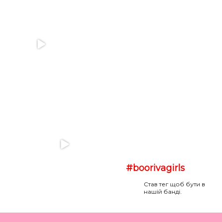
#boorivagirls
Став тег щоб бути в
нашій банді.