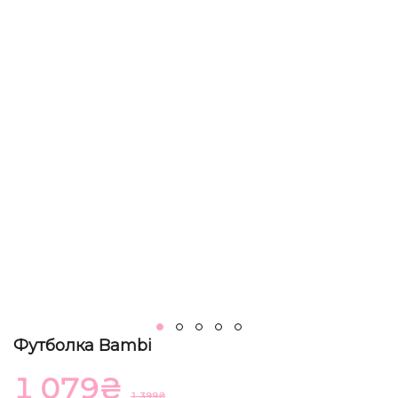
Футболка Bambi
1 079
₴
1 399
₴