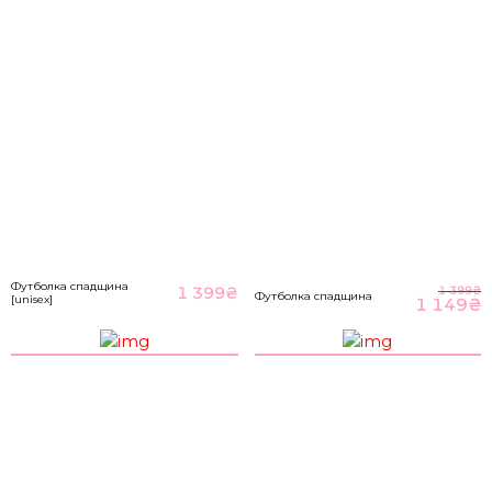
M-L
89-93
70-76
98-104
НА ГОЛОВНУ
*розміри вказані в сантиметрах
ВІДПРАВИТИ
Розмір речі
Футболка спадщина
1 399
₴
1 399
₴
Футболка спадщина
[unisex]
1 149
₴