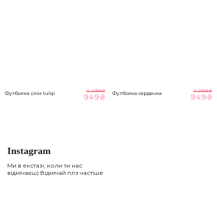
1 199
₴
1 299
₴
Футболка слім tulip
Футболка сердечка
949
₴
949
₴
Instagram
Ми в екстазі, коли ти нас
відмічаєш) Відмічай плз частіше