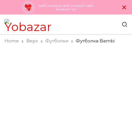
×
sale! знижки! sale! знижки! sale!
знижки! тут
Home
Верх
Футболки
Футболка Bambi