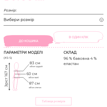
Розмір:
Вибери розмір
В ОДИН КЛIК
ДО КОШИКА
ПАРАМЕТРИ МОДЕЛІ
CКЛАД
(XS-S)
96 % бавовна 4 %
83 см
еластан
Зріст 167 см
60 см
87 см
Таблиця розмiрiв